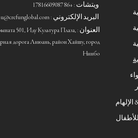
ويتشات : +86 17816609087
ة
ة
العنوان : мната 501, Иду Культура Плаза
рная дорога Лиюань, район Хайшу, город
ة
Нинбо
ة
اء
الإلهام
للأطفال