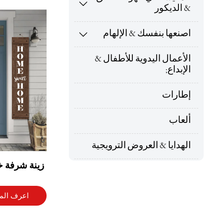

باب بطراز ا
& الديكور
اصنعها بنفسك & الإلهام

الأعمال اليدوية للأطفال &
الإبداع;
إطارات
ألعاب
الهدايا & العروض الترويجية
زينة شرفة خ
بعبارة الحب 
قائمة للحديق
اعرف المز
ترحيب جدارية