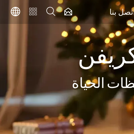




تصل بنا
ريفن
ظات الحياة