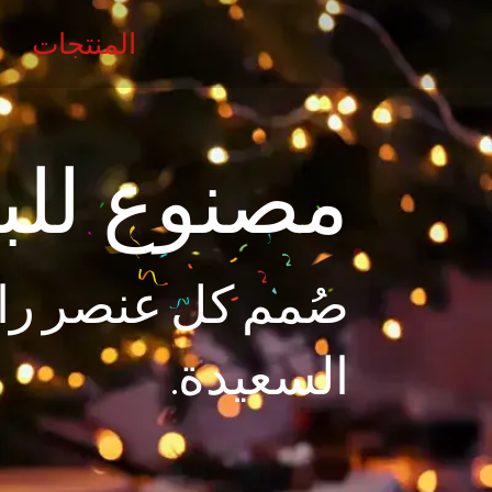
المنتجات
مصنوع للب
صُمم كل عنصر رائ
السعيدة.