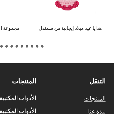
دمية تاكو كروشيه محشوة ملهمة,
هدايا عيد 
"لنتحدث عن مدى روعة زميلك في
كروشيه للن
العمل" هدية مضحكة بتلاعب لفظي,
المعلمين و
ديكور مكتب مصنوع يدويًا لزملاء
للبالغين وا
العمل, الزملاء, أصدقاء العمل
والابنة وا
المقربين, هدية تقدير
العمل والعن
العاطفي وا
التنقل
المنتجات
الأدوات المكتبية
المنتجات
الأدوات المكتبية
نبذة عنا