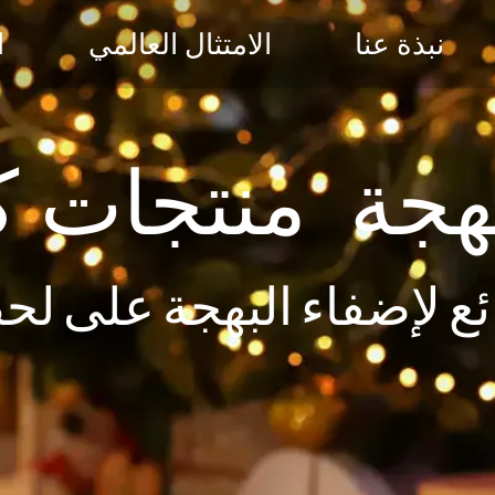
نبذة عنا
الامتثال العالمي
ا
هجة منتجات ك
ع لإضفاء البهجة على لح