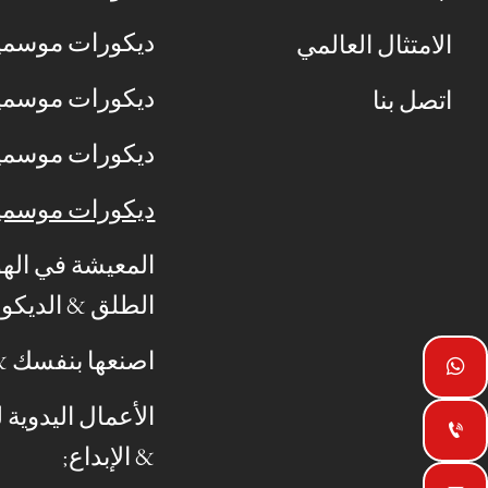
ديكورات موسمي
الامتثال العالمي
ديكورات موسمي
اتصل بنا
ديكورات موسمي
ديكورات موسمي
المعيشة في الهو
الطلق & الديكور
اصنعها بنفسك & 

الأعمال اليدوية 

& الإبداع;