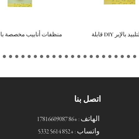
ميلاد إيجابية من سمندل
مجموعة ال
ساء والرجال وتقدير
للتخصيص M
عيد الأم والتخرج هدية
وإكسسوارات بألوان متنوعة
لأطفال والابن والأم والأب
مجموعة أشغال يدوية، حجم
لأخت والصديق وزملاء
مخصص، تصميم حيوانات له
اية الذاتية والدعم
أشغال يدوية بين الوالدين و
لإلهامي
في أعياد الميلاد والعطلات
اتصل بنا
الهاتف : +86 17816609087
واتساب : +852 5614 5332