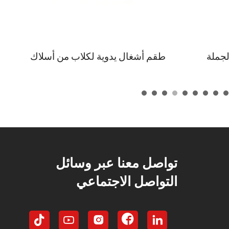
تلبيد بالإبر DIY قابلة
منظفات أنابيب مخصصة بالجملة
OEM OD, ألياف صوفية
OEM ODM، مجموعة أشغال يدوية
،
DIY للنباتات، حزمة بدء مخصصة
 تغليف
لأزهار العصيات الشنيلية والعصاريات
دية
لرياض الأطفال والأعمال الفنية
الأطفال
المنزلية وزينة الحرف اليدوية
تواصل معنا عبر وسائل
التواصل الاجتماعي




