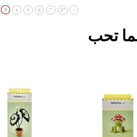
لمزرعة
باب بطراز المزرعة
3
4
5
6
7
17
>
...
ما تحب