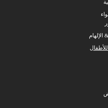
ة
اء
ر
الإلهام
للأطفال
ض