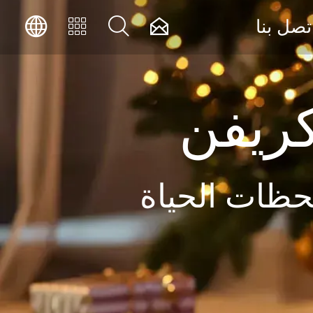




تصل بنا
كريفن
حظات الحياة