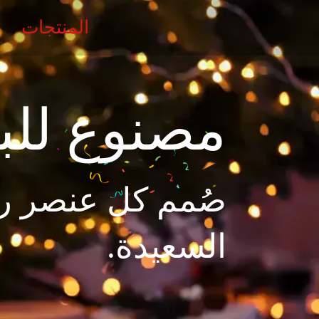
المنتجات
مصنوع للب
صُمم كل عنصر رائ
السعيدة.