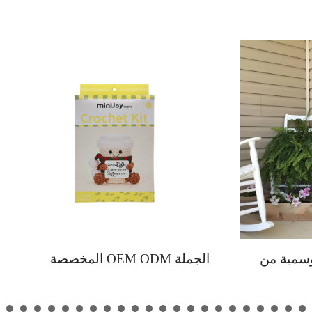
حيب مائلة موسمية من
الجملة OEM ODM 
خصصة بالجملة بخدمات
OEM ODM, لوحة ترحيب خشبية
لصنع دمية كروشيه إيجابية،