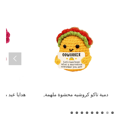

المخصصة
دمية تاكو كروشيه محشوة ملهمة,
بالجملة، مجموعة أعمال يدوية DIY
"لنتحدث عن مدى روعة زميلك في
 حزمة
العمل" هدية مضحكة بتلاعب لفظي,