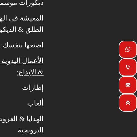
ديكورات موسمي
المعيشة في الهو
الطلق & الديكو
اصنعها بنفسك & 

الأعمال اليدوية 

& الإبداع;

إطارات
ألعاب

الهدايا & العرو
الترويجية