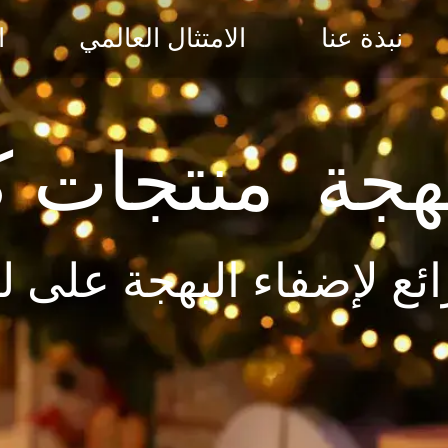
نبذة عنا
الامتثال العالمي
ا
هجة منتجات 
ع لإضفاء البهجة على ل