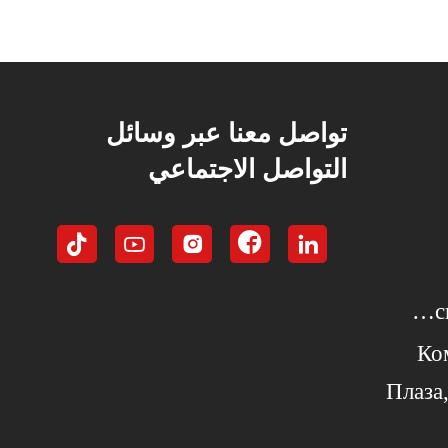
 لحياكة
ديكور مكتب مصنوع يدويًا لزملاء
ال الفنية
العمل, الزملاء, أصدقاء العمل
وهدية
المقربين, هدية تقدير
تواصل معنا عبر وسائل
التواصل الاجتماعي





البريد الإلكتروني : clara.hu@crefunglobal.com
Комн
Плаза