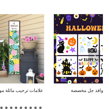

ملصقات نوافذ جل مخصصة
علامات تر
بالجملة، أصلية أو مصنعة حسب
MDF م
الطلب، لأربعة فصول، بنمط وحجم