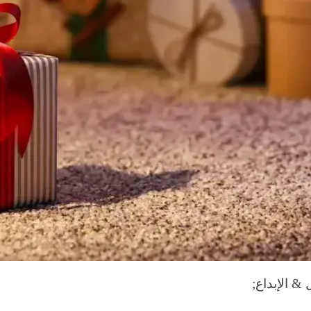
 & الإبداع;