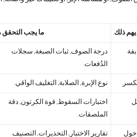
 يهم ذلك
ما يجب التحقق م
بقة
درجة الصوف, ثبات الصبغة, سجلات
الدُفعات.
كسر.
نوع الإبرة, الصلابة, التغليف الواقي.
ل
اختبارات السقوط, قوة الكرتون, دقة
الملصقات.
دخول
تقارير الاختبار, التحذيرات, التصنيف