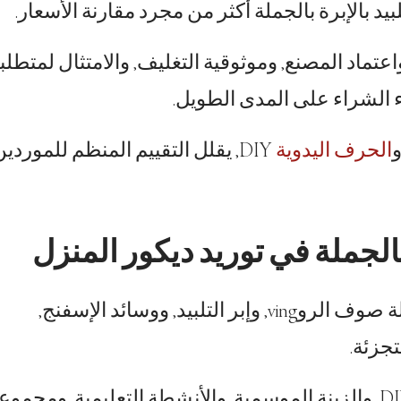
د بالإبرة بالجملة أكثر من مجرد مقارنة الأسعار.
واعتماد المصنع, وموثوقية التغليف, والامتثال لمتطل
اء الشراء على المدى الطويل.
الحرف اليدوية
DIY, يقلل التقييم المنظم للموردي
الجملة في توريد ديكور المنزل
عادة ما تشمل مجموعات التلبيد بالإبرة بالجملة صوف الروving, وإبر التلبيد, ووسائد الإسفنج,
تجزئة.
DIY, والزينة الموسمية, والأنشطة التعليمية, ومجمو