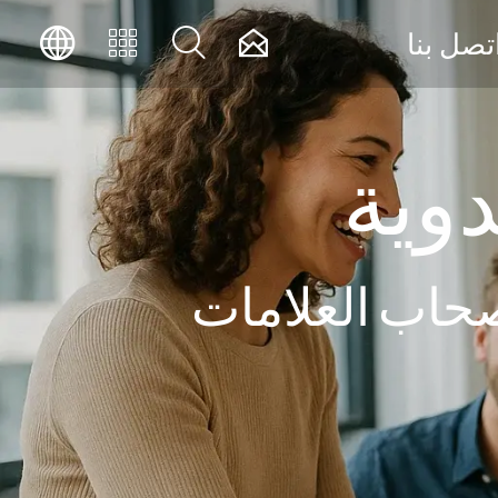




تصل بنا
دوية
أصحاب العلامات